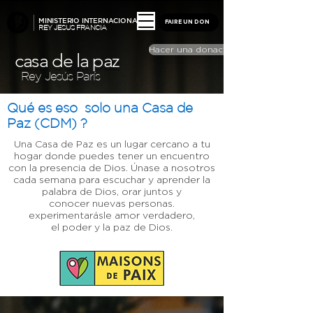
MINISTERIO INTERNACIONAL
FAIRE UN DON
REY JESUS FRANCIA
Hacer una donación
casa de la paz
Rey Jesús París
Qué es eso
solo una Casa de
Paz (CDM) ?
Una Casa de Paz es un lugar cercano a tu
hogar donde puedes tener un encuentro
con la presencia de Dios.
Únase a nosotros
cada semana para escuchar y aprender la
palabra de Dios, orar juntos y
conocer nuevas personas.
experimentarás
le amor verdadero,
el poder y la paz de Dios.