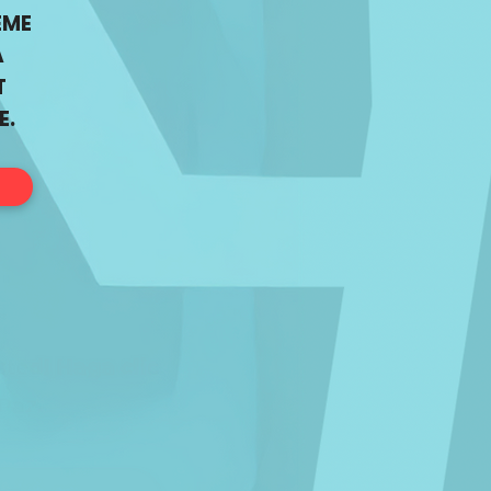
ÊME
À
T
E.