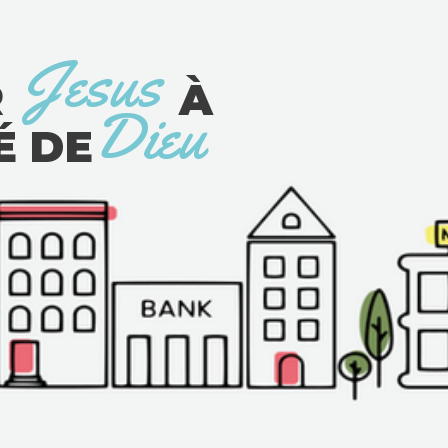
Jesus
NTRER À
Dieu
UTÉ DE