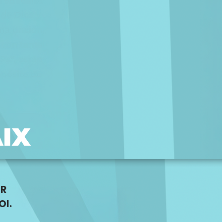
IX
UR
OI.