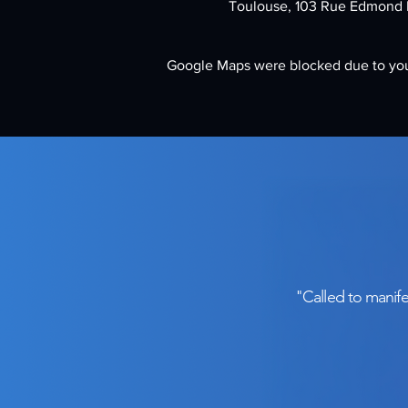
Toulouse, 103 Rue Edmond 
Google Maps were blocked due to your
Share this 
"Called to manife