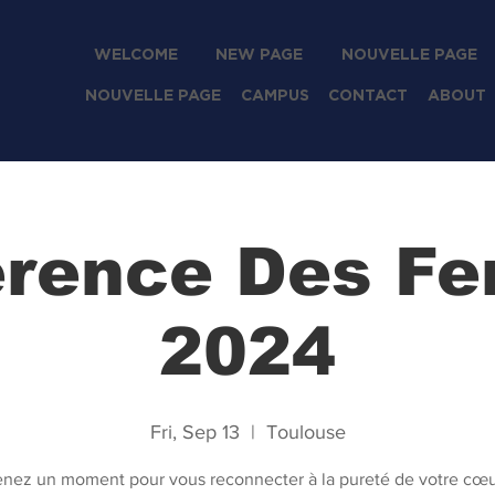
WELCOME
NEW PAGE
NOUVELLE PAGE
NOUVELLE PAGE
CAMPUS
CONTACT
ABOUT
érence Des F
2024
Fri, Sep 13
  |  
Toulouse
enez un moment pour vous reconnecter à la pureté de votre cœu