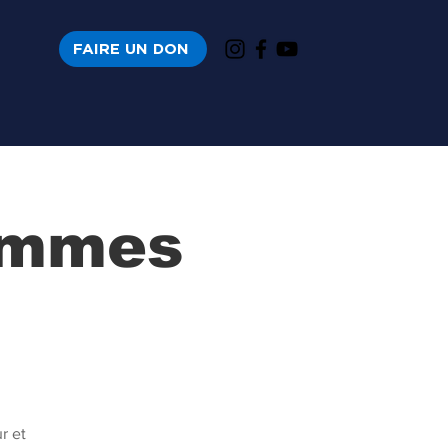
FAIRE UN DON
emmes
r et